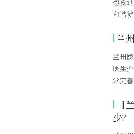
包皮过
和谐就
兰
兰州陇
医生介
常完善
【
少?