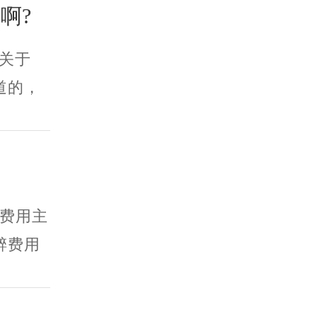
啊?
?关于
道的，
费用主
醉费用