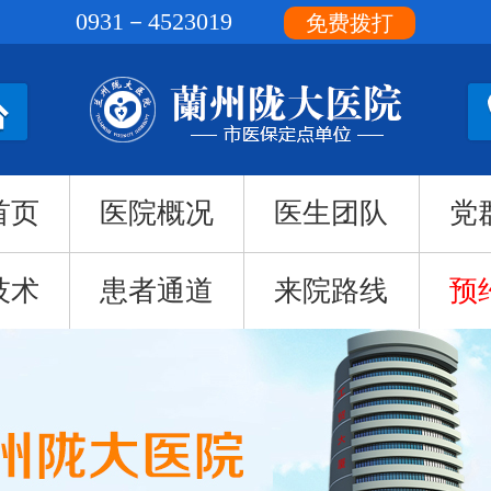
0931－4523019
免费拨打
首页
医院概况
医生团队
党
技术
患者通道
来院路线
预