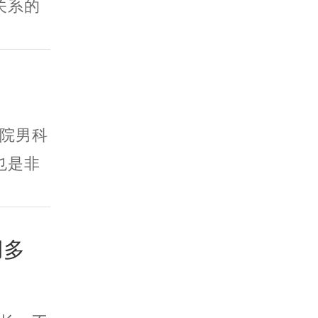
关系的
院男科
也是非
用多