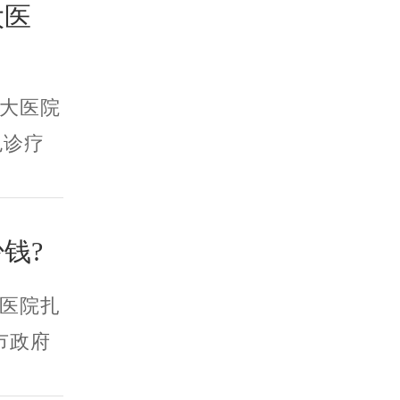
大医
大医院
色诊疗
钱?
医院扎
市政府