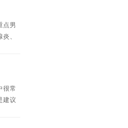
重点男
腺炎、
中很常
是建议