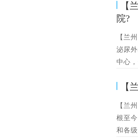
【
院?
【兰州
泌尿外
中心，
【
【兰州
根至今
和各级