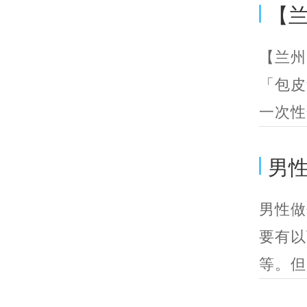
【兰
【兰州
「包皮
一次性
男
男性做
要有以
等。但