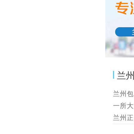
兰
兰州包
一所大
兰州正