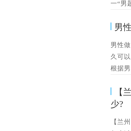
一“男题
男
男性做
久可以
根据男
【
少?
【兰州